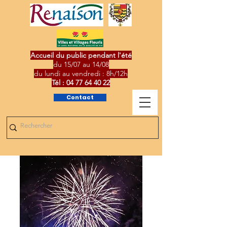
Accueil du public pendant l'été
du 15/07 au 14/08
du lundi au vendredi : 8h/12h
Tél :
04 77 64 40 22
Contact