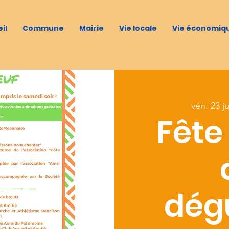
il
Commune
Mairie
Vie locale
Vie économiq
ven. 23 ju
Fête
dég