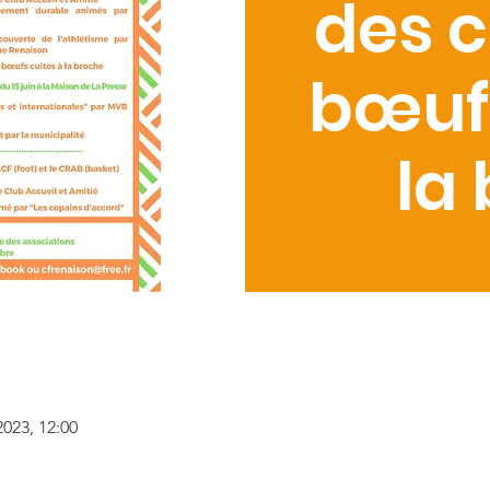
des c
bœufs
la
2023, 12:00