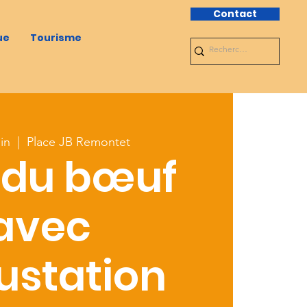
Contact
ue
Tourisme
in
  |  
Place JB Remontet
 du bœuf
avec
ustation