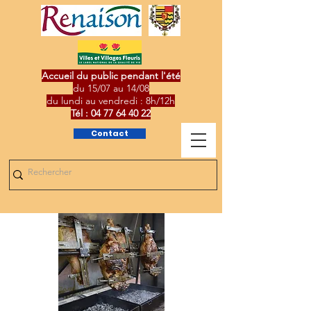
Accueil du public pendant l'été
du 15/07 au 14/08
du lundi au vendredi : 8h/12h
Tél :
04 77 64 40 22
Contact