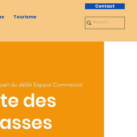
Contact
ue
Tourisme
part du défilé Espace Commercial
te des
lasses