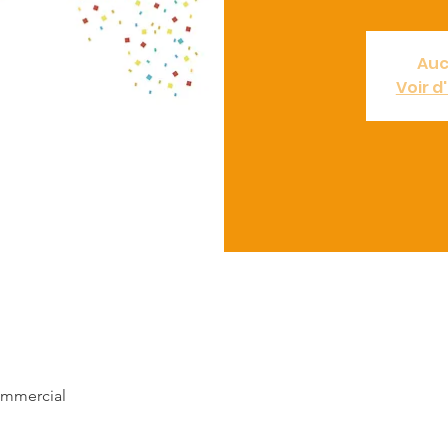
Auc
Voir 
ommercial