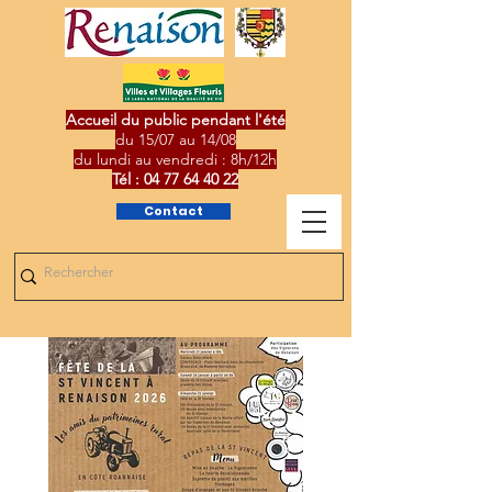
Accueil du public pendant l'été
du 15/07 au 14/08
du lundi au vendredi : 8h/12h
Tél :
04 77 64 40 22
Contact