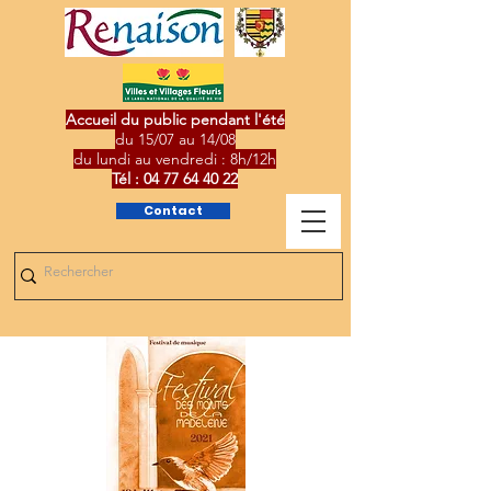
Accueil du public pendant l'été
du 15/07 au 14/08
du lundi au vendredi : 8h/12h
Tél :
04 77 64 40 22
Contact