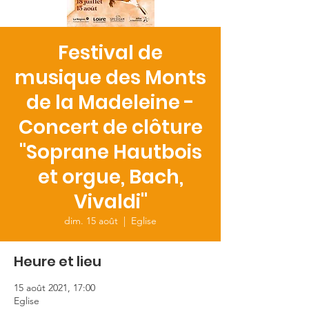
Festival de
musique des Monts
de la Madeleine -
Concert de clôture
"Soprane Hautbois
et orgue, Bach,
Vivaldi"
dim. 15 août
  |  
Eglise
Heure et lieu
15 août 2021, 17:00
Eglise