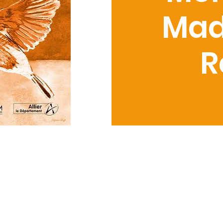
Mad
R