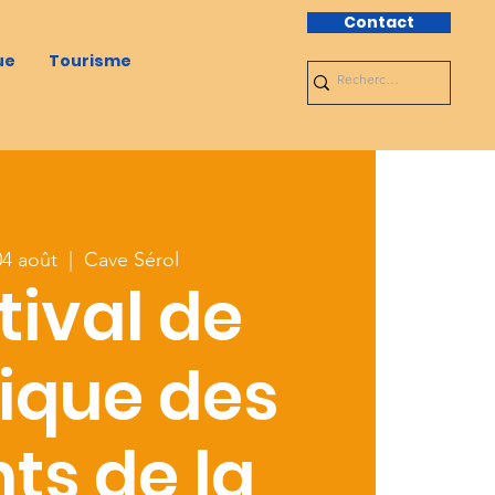
Contact
ue
Tourisme
04 août
  |  
Cave Sérol
tival de
ique des
ts de la