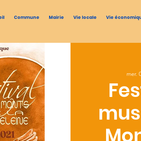
il
Commune
Mairie
Vie locale
Vie économiq
mer. 
Fes
mus
Mon