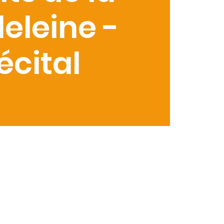
eleine -
écital