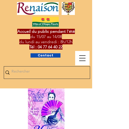
Accueil du public pendant l'été
du 15/07 au 14/08
du lundi au vendredi : 8h/12h
Tél :
04 77 64 40 22
Contact