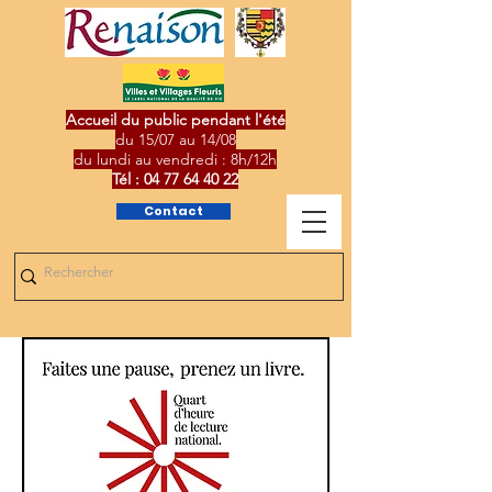
Accueil du public pendant l'été
du 15/07 au 14/08
du lundi au vendredi : 8h/12h
Tél :
04 77 64 40 22
Contact