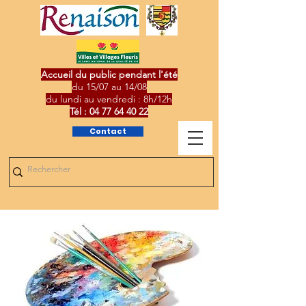
Accueil du public pendant l'été
du 15/07 au 14/08
du lundi au vendredi : 8h/12h
Tél :
04 77 64 40 22
Contact