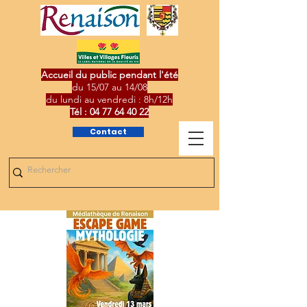
Accueil du public pendant l'été
du 15/07 au 14/08
du lundi au vendredi : 8h/12h
Tél :
04 77 64 40 22
Contact