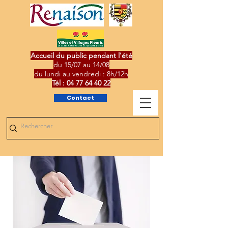
Accueil du public pendant l'été
du 15/07 au 14/08
du lundi au vendredi : 8h/12h
Tél :
04 77 64 40 22
Contact