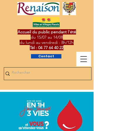
Accueil du public pendant l'été
du 15/07 au 14/08
du lundi au vendredi : 8h/12h
Tél :
04 77 64 40 22
Contact