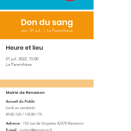
Don du sang
ven. 01 juil.
  |  
La Parenthèse
Heure et lieu
01 juil. 2022, 15:00
La Parenthèse
Mairie de Renaison
Accueil du Public
lundi au vendredi :
8h30-12h / 13h30-17h
Adresse
: 152 rue de Gruyères
42370 Renaison
E-mail
:
contact@renaison.fr