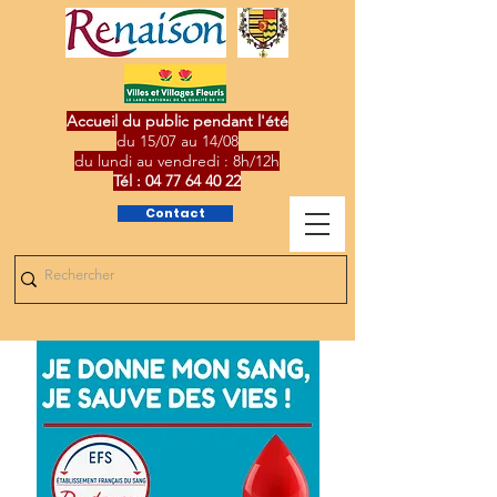
Accueil du public pendant l'été
du 15/07 au 14/08
du lundi au vendredi : 8h/12h
Tél :
04 77 64 40 22
Contact