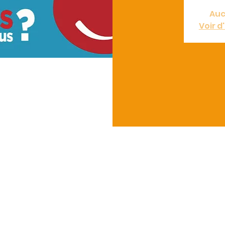
Auc
Voir 