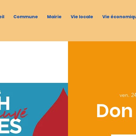
il
Commune
Mairie
Vie locale
Vie économiq
ven. 24 
Don