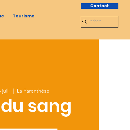
Contact
ue
Tourisme
juil.
  |  
La Parenthèse
 du sang