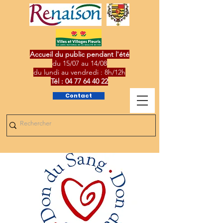
Accueil du public pendant l'été
du 15/07 au 14/08
du lundi au vendredi : 8h/12h
Tél :
04 77 64 40 22
Contact