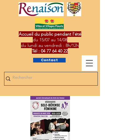
Accueil du public pendant l'été
du 15/07 au 14/08
du lundi au vendredi : 8h/12h
Tél :
04 77 64 40 22
Contact