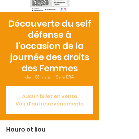
Découverte du self
défense à
l’occasion de la
journée des droits
des Femmes
dim. 08 mars
  |  
Salle ERA
Aucun billet en vente
Voir d'autres événements
Heure et lieu