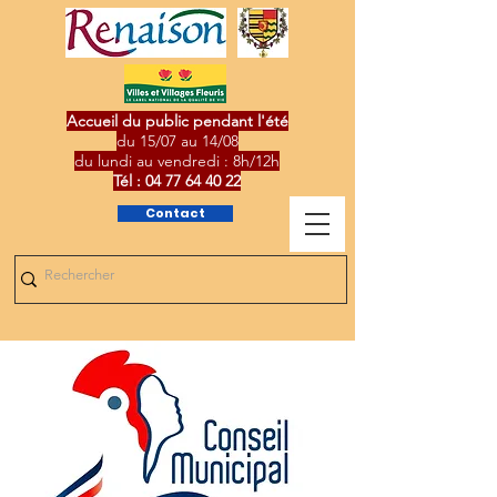
Accueil du public pendant l'été
du 15/07 au 14/08
du lundi au vendredi : 8h/12h
Tél :
04 77 64 40 22
Contact