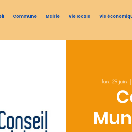
il
Commune
Mairie
Vie locale
Vie économiq
lun. 29 juin
  |
C
Muni