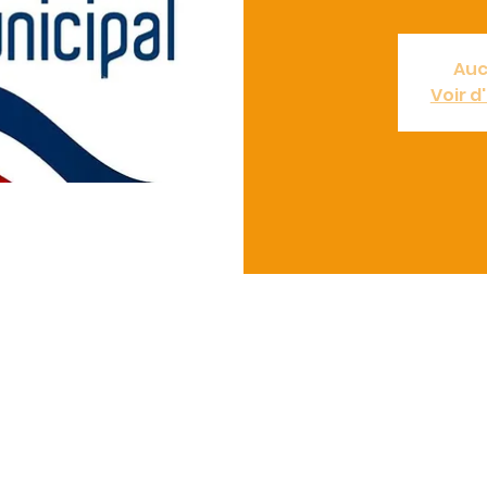
Auc
Voir 