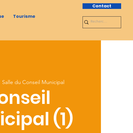
Contact
ue
Tourisme
  
Salle du Conseil Municipal
onseil
cipal (1)