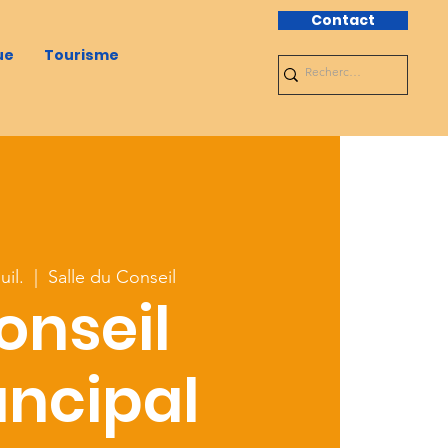
Contact
ue
Tourisme
uil.
  |  
Salle du Conseil
onseil
ncipal