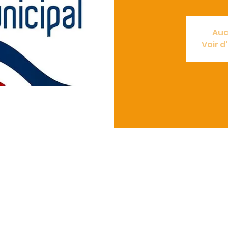
Auc
Voir 