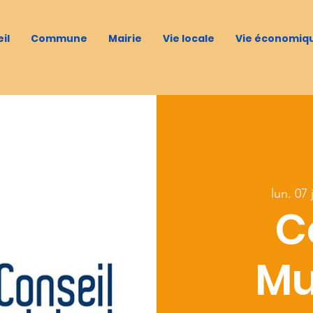
il
Commune
Mairie
Vie locale
Vie économiq
lun. 07 j
C
Mu