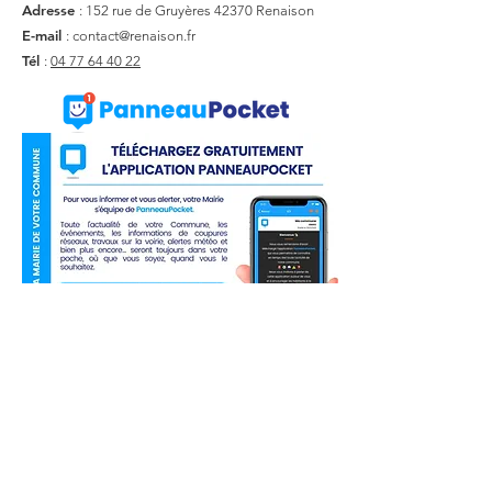
Adresse
: 152 rue de Gruyères
42370 Renaison
E-mail
:
contact@renaison.fr
Tél
:
04 77 64 40 22
Liens utiles
Actualité
Agenda
Contact