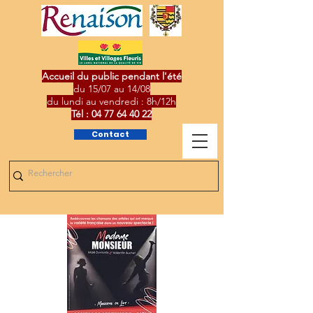
Accueil du public pendant l'été
du 15/07 au 14/08
du lundi au vendredi : 8h/12h
Tél :
04 77 64 40 22
Contact