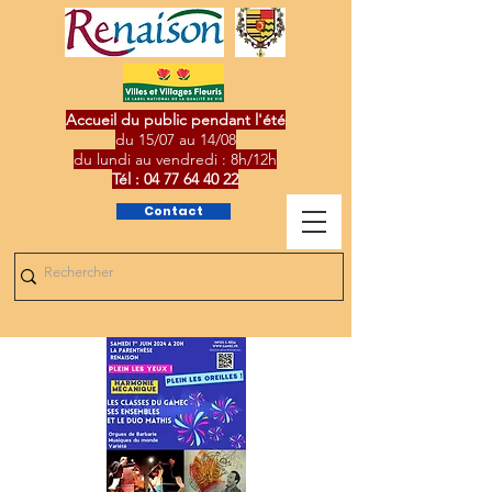
Accueil du public pendant l'été
du 15/07 au 14/08
du lundi au vendredi : 8h/12h
Tél :
04 77 64 40 22
Contact