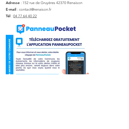
Adresse
: 152 rue de Gruyères
42370 Renaison
E-mail
:
contact@renaison.fr
Tél
:
04 77 64 40 22
Liens utiles
Actualité
Agenda
Contact