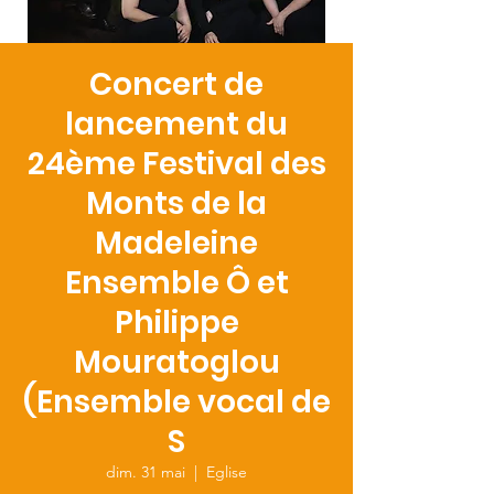
Concert de
lancement du
24ème Festival des
Monts de la
Madeleine
Ensemble Ô et
Philippe
Mouratoglou
(Ensemble vocal de
S
dim. 31 mai
  |  
Eglise