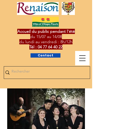
Accueil du public pendant l'été
du 15/07 au 14/08
du lundi au vendredi : 8h/12h
Tél :
04 77 64 40 22
Contact