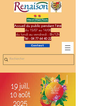
Accueil du public pendant l'été
du 15/07 au 14/08
du lundi au vendredi : 8h/12h
Tél :
04 77 64 40 22
Contact