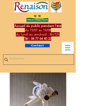
Accueil du public pendant l'été
du 15/07 au 14/08
du lundi au vendredi : 8h/12h
Tél :
04 77 64 40 22
Contact