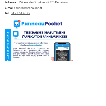
Adresse
: 152 rue de Gruyères
42370 Renaison
E-mail
:
contact@renaison.fr
Tél
:
04 77 64 40 22
Liens utiles
Actualité
Agenda
Contact