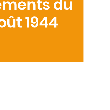
ements du
oût 1944