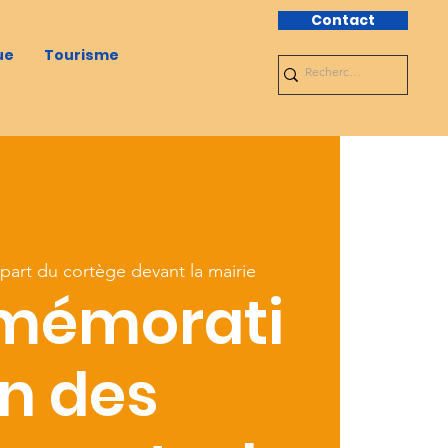
Contact
ue
Tourisme
part du cortège devant la mairie
émorati
n des