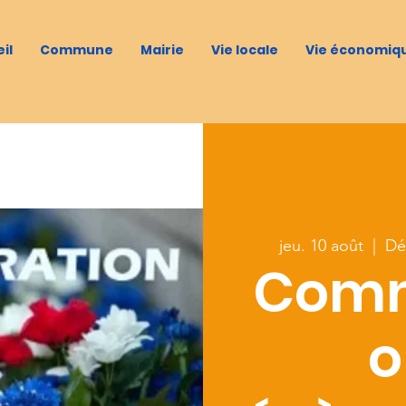
il
Commune
Mairie
Vie locale
Vie économiq
jeu. 10 août
  |  
Dé
Comm
o