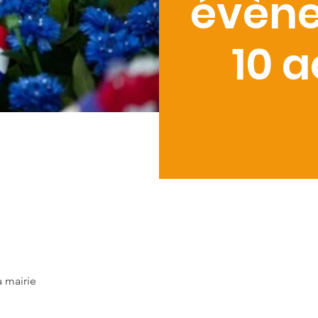
évèn
10 a
 mairie