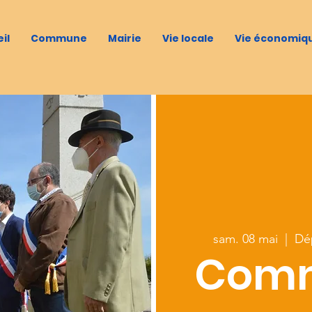
il
Commune
Mairie
Vie locale
Vie économiq
sam. 08 mai
  |  
Dép
Comm