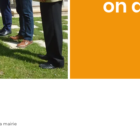
on 
a mairie