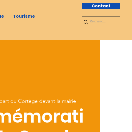
Contact
ue
Tourisme
art du Cortège devant la mairie
émorati