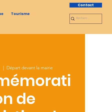
Contact
ue
Tourisme
.
  |  
Départ devant la mairie
émorati
on de