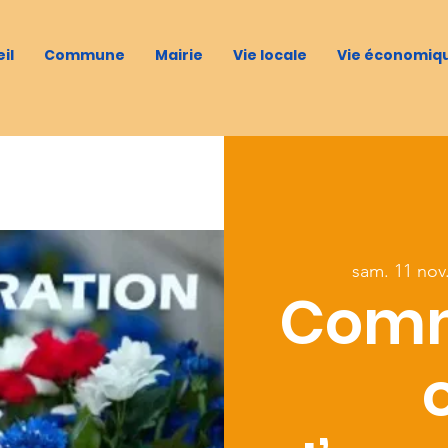
il
Commune
Mairie
Vie locale
Vie économiq
sam. 11 nov
Comm