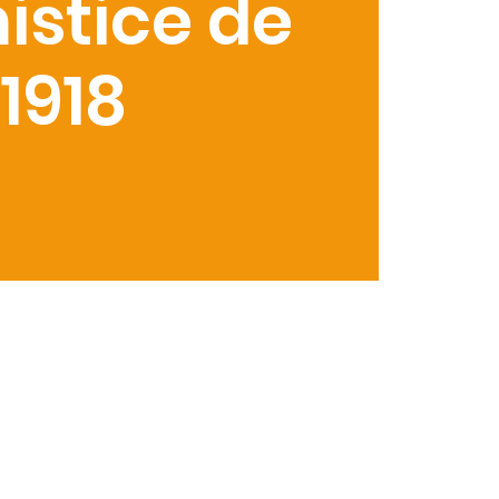
istice de
1918