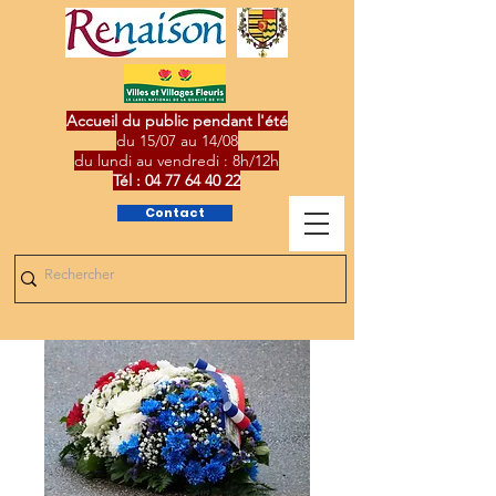
Accueil du public pendant l'été
du 15/07 au 14/08
du lundi au vendredi : 8h/12h
Tél :
04 77 64 40 22
Contact