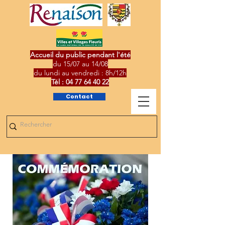
Accueil du public pendant l'été
du 15/07 au 14/08
du lundi au vendredi : 8h/12h
Tél :
04 77 64 40 22
Contact