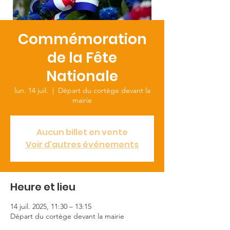
Commémoration
de la Fête
Nationale
lun. 14 juil.
  |  
Départ du cortège devant la
mairie
Aucun billet en vente
Voir d'autres événements
Heure et lieu
14 juil. 2025, 11:30 – 13:15
Départ du cortège devant la mairie