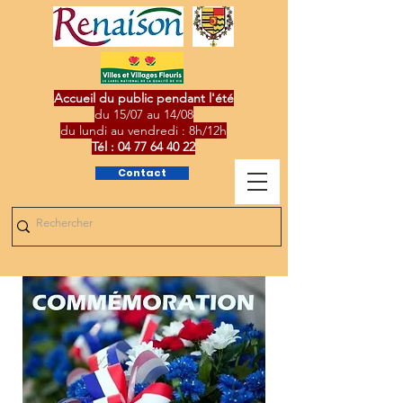
Accueil du public pendant l'été
du 15/07 au 14/08
du lundi au vendredi : 8h/12h
Tél :
04 77 64 40 22
Contact