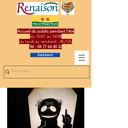
Accueil du public pendant l'été
du 15/07 au 14/08
du lundi au vendredi : 8h/12h
Tél :
04 77 64 40 22
Contact