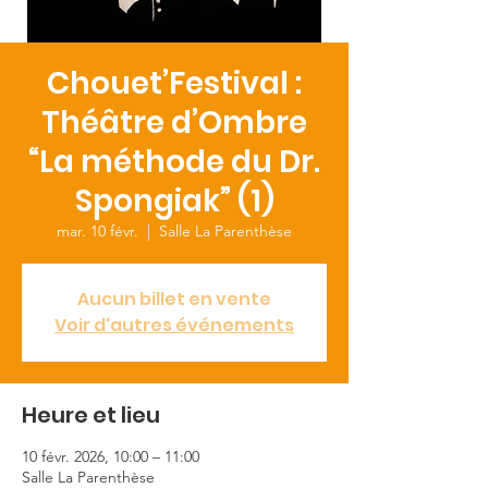
Chouet’Festival :
Théâtre d’Ombre
“La méthode du Dr.
Spongiak” (1)
mar. 10 févr.
  |  
Salle La Parenthèse
Aucun billet en vente
Voir d'autres événements
Heure et lieu
10 févr. 2026, 10:00 – 11:00
Salle La Parenthèse