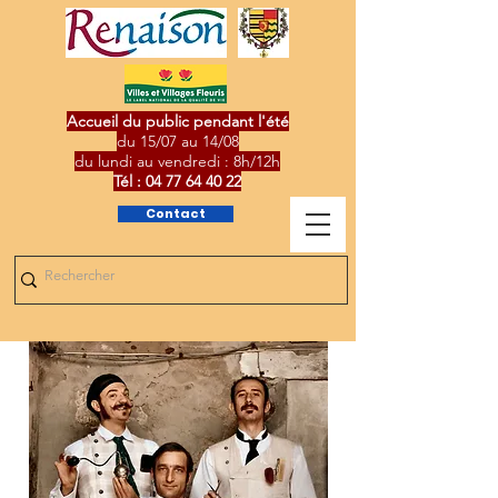
Accueil du public pendant l'été
du 15/07 au 14/08
du lundi au vendredi : 8h/12h
Tél :
04 77 64 40 22
Contact