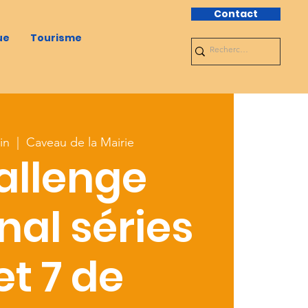
Contact
ue
Tourisme
in
  |  
Caveau de la Mairie
allenge
nal séries
et 7 de