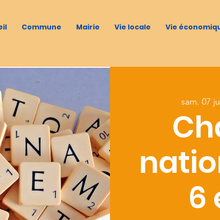
il
Commune
Mairie
Vie locale
Vie économiq
sam. 07 ju
Ch
natio
6 