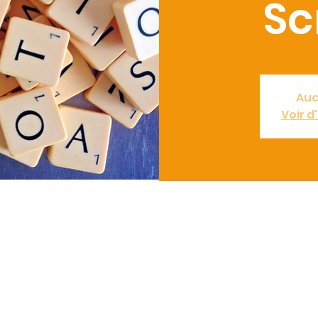
Sc
Auc
Voir 