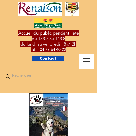
Accueil du public pendant l'été
du 15/07 au 14/08
du lundi au vendredi : 8h/12h
Tél :
04 77 64 40 22
Contact