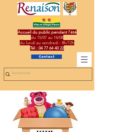
Accueil du public pendant l'été
du 15/07 au 14/08
du lundi au vendredi : 8h/12h
Tél :
04 77 64 40 22
Contact