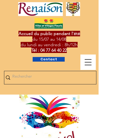
Accueil du public pendant l'été
du 15/07 au 14/08
du lundi au vendredi : 8h/12h
Tél :
04 77 64 40 22
Contact