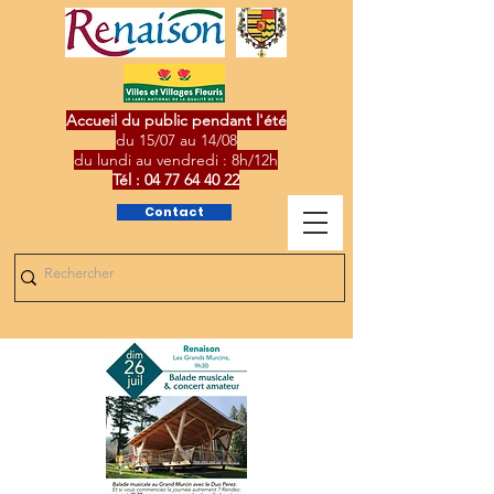
Accueil du public pendant l'été
du 15/07 au 14/08
du lundi au vendredi : 8h/12h
Tél :
04 77 64 40 22
Contact