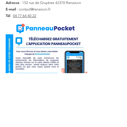
Adresse
: 152 rue de Gruyères
42370 Renaison
E-mail
:
contact@renaison.fr
Tél
:
04 77 64 40 22
Liens utiles
Actualité
Agenda
Contact