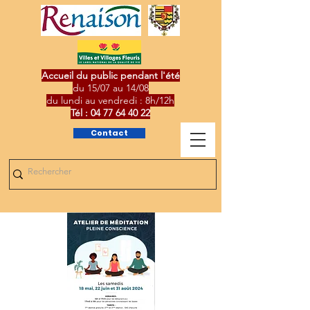
Accueil du public pendant l'été
du 15/07 au 14/08
du lundi au vendredi : 8h/12h
Tél :
04 77 64 40 22
Contact