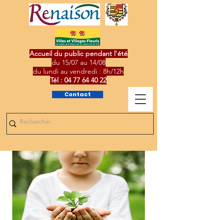
Accueil du public pendant l'été
du 15/07 au 14/08
du lundi au vendredi : 8h/12h
Tél :
04 77 64 40 22
Contact