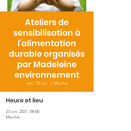
Ateliers de
sensibilisation à
l'alimentation
durable organisés
par Madeleine
environnement
sam. 23 oct.
  |  
Marché
Heure et lieu
23 oct. 2021, 08:00
Marché