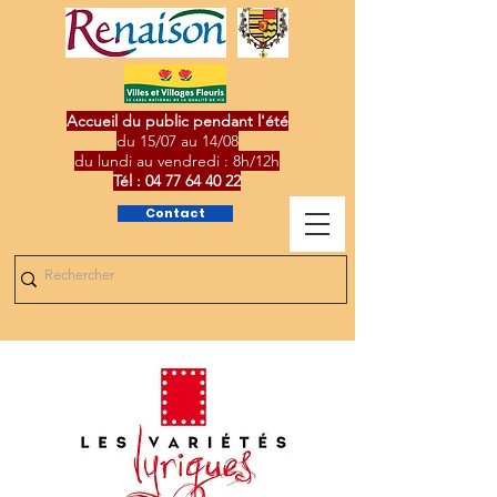
Accueil du public pendant l'été
du 15/07 au 14/08
du lundi au vendredi : 8h/12h
Tél :
04 77 64 40 22
Contact