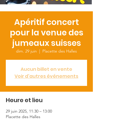
Apéritif concert
pour la venue des
jumeaux suisses
dim. 29 juin
  |  
Placette des Halles
Aucun billet en vente
Voir d'autres événements
Heure et lieu
29 juin 2025, 11:30 – 13:00
Placette des Halles