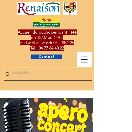
Accueil du public pendant l'été
du 15/07 au 14/08
du lundi au vendredi : 8h/12h
Tél :
04 77 64 40 22
Contact