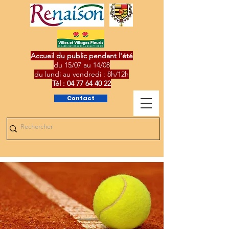
Accueil du public pendant l'été
du 15/07 au 14/08
du lundi au vendredi : 8h/12h
Tél :
04 77 64 40 22
Contact