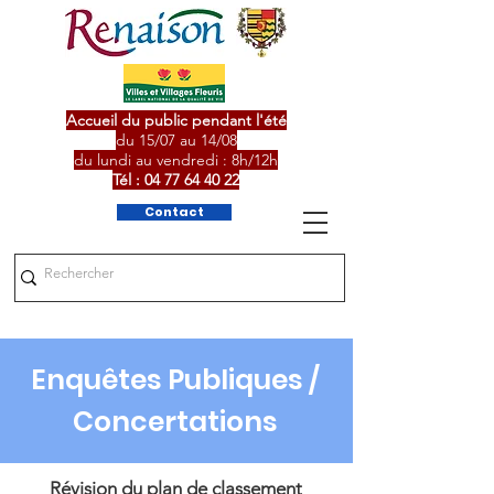
Accueil du public pendant l'été
du 15/07 au 14/08
du lundi au vendredi : 8h/12h
Tél :
04 77 64 40 22
Contact
Enquêtes Publiques /
Concertations
Révision du plan de classement