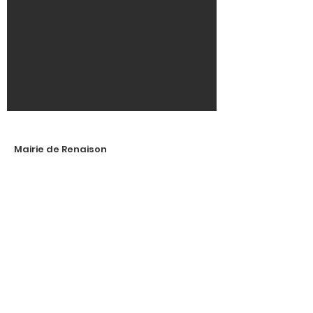
Mairie de Renaison
Accueil du Public
lundi au vendredi :
8h30-12h / 13h30-17h
Adresse
: 152 rue de Gruyères
42370 Renaison
E-mail
:
contact@renaison.fr
Tél
:
04 77 64 40 22