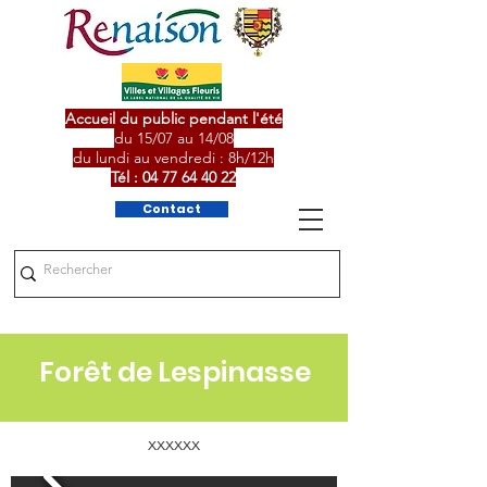
Accueil du public pendant l'été
du 15/07 au 14/08
du lundi au vendredi : 8h/12h
Tél :
04 77 64 40 22
Contact
Forêt de Lespinasse
xxxxxx