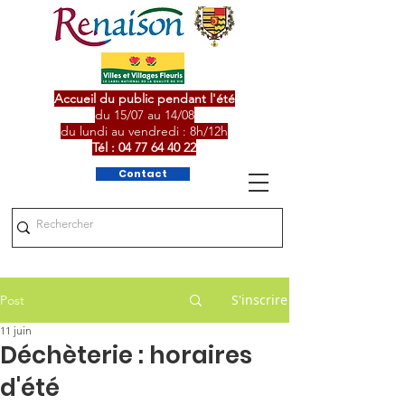
Accueil du public pendant l'été
du 15/07 au 14/08
du lundi au vendredi : 8h/12h
Tél :
04 77 64 40 22
Contact
S'inscrire
Post
11 juin
Déchèterie : horaires
d'été