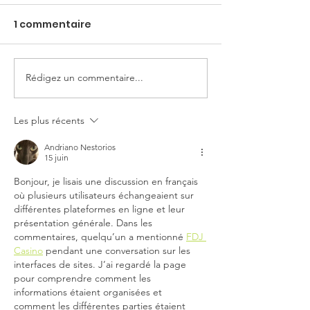
1 commentaire
Horaires d’été
Rédigez un commentaire...
Forum des
associations
Les plus récents
Andriano Nestorios
15 juin
Bonjour, je lisais une discussion en français 
où plusieurs utilisateurs échangeaient sur 
différentes plateformes en ligne et leur 
présentation générale. Dans les 
commentaires, quelqu’un a mentionné 
FDJ 
Casino
 pendant une conversation sur les 
interfaces de sites. J’ai regardé la page 
pour comprendre comment les 
informations étaient organisées et 
comment les différentes parties étaient 