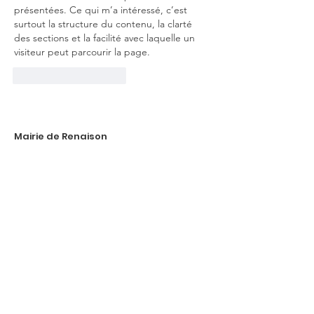
présentées. Ce qui m’a intéressé, c’est 
surtout la structure du contenu, la clarté 
des sections et la facilité avec laquelle un 
visiteur peut parcourir la page.
J'aime
Répondre
Mairie de Renaison
Accueil du Public
lundi au vendredi :
8h30-12h / 13h30-17h
Adresse
: 152 rue de Gruyères
42370 Renaison
E-mail
:
contact@renaison.fr
Tél
:
04 77 64 40 22