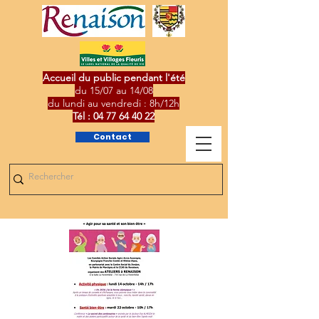
Accueil du public pendant l'été
du 15/07 au 14/08
du lundi au vendredi : 8h/12h
Tél :
04 77 64 40 22
Contact