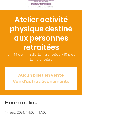
Atelier activité
physique destiné
aux personnes
retraitées
lun. 14 oct.
  |  
Salle La Parenthèse 710 r. de
La Parenthèse
Aucun billet en vente
Voir d'autres événements
Heure et lieu
14 oct. 2024, 14:00 – 17:00